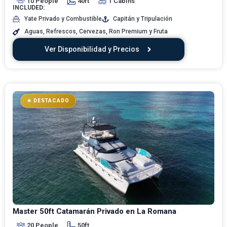
10 People
40ft
1 Cabins
INCLUDED:
Yate Privado y Combustible
Capitán y Tripulación
Aguas, Refrescos, Cervezas, Ron Premium y Fruta
Ver Disponibilidad y Precios
★ DESTACADO
Master 50ft Catamarán Privado en La Romana
20 People
50ft