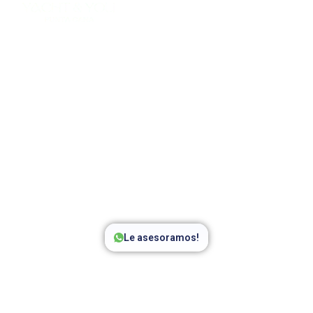
Yates y Catamaranes Tour
Isla Catalina Privado
Descubre la belleza intacta de
Isla Catalina
con su yate privado
100%
exclusivo
, diseñado para viajeros que buscan privacidad, confort y una
experiencia premium en el Caribe.
Le asesoramos!