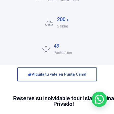
2
0
0
+
Salidas
4
9
Puntuación
Alquila tu yate en Punta Cana!
Reserve su inolvidable tour Isla Catalina
Privado!